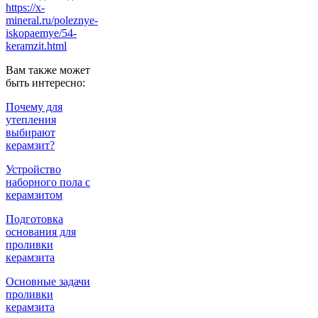
https://x-
mineral.ru/poleznye-
iskopaemye/54-
keramzit.html
Вам также может
быть интересно:
Почему для
утепления
выбирают
керамзит?
Устройство
наборного пола с
керамзитом
Подготовка
основания для
проливки
керамзита
Основные задачи
проливки
керамзита