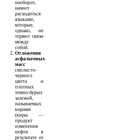
наоборот,
начнет
расходиться
языками,
которые,
однако, не
теряют связи
между
собой.
Отложения
асфальтовых
масс
смолисто-
черного
цвета и
плотных
темно-бурых
залежей,
называемых
кирами
(киры —
продукт
изменения
нефти в
результате ее