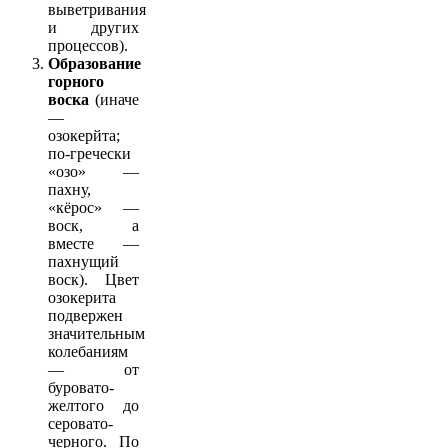
выветривания
и других
процессов).
Образование
горного
воска
(иначе
—
озокерйта;
по-гречески
«озо» —
пахну,
«кёрос» —
воск, а
вместе —
пахнущий
воск). Цвет
озокерита
подвержен
значительным
колебаниям
— от
буровато-
желтого до
серовато-
черного. По