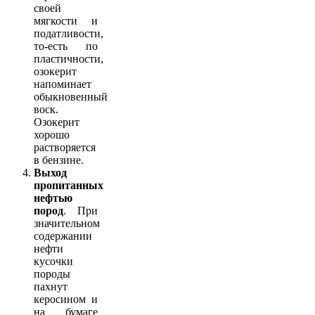
своей
мягкости и
податливости,
то-есть по
пластичности,
озокерит
напоминает
обыкновенный
воск.
Озокерит
хорошо
растворяется
в бензине.
Выход
пропитанных
нефтью
пород
. При
значительном
содержании
нефти
кусочки
породы
пахнут
керосином и
на бумаге