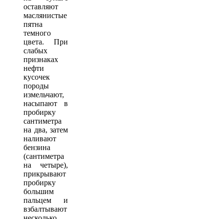
оставляют
маслянистые
пятна
темного
цвета. При
слабых
признаках
нефти
кусочек
породы
измельчают,
насыпают в
пробирку
сантиметра
на два, затем
наливают
бензина
(сантиметра
на четыре),
прикрывают
пробирку
большим
пальцем и
взбалтывают
несколько