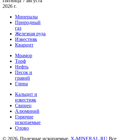
Пятница 7 августа
2026 г.
Минералы
Природный
газ
Железная руда
Известняк
Кварцит
Мрамор
Торф
Нефть
Песок и
гравий
Глина
Кальцит и
известняк
Свинец
Алюминий
Горючие
ископаемые
Олово
© 2026. Полезные ископаемые.
X-MINERAL.RU
Все