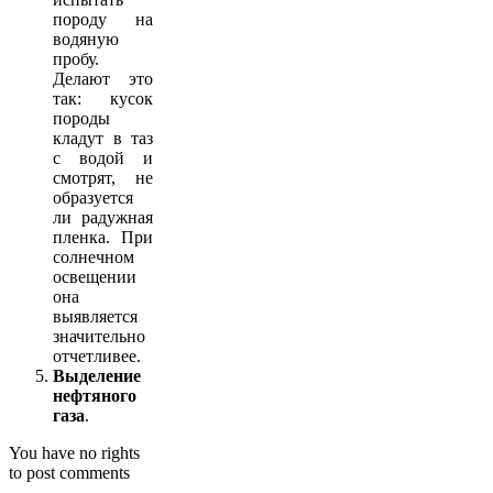
породу на
водяную
пробу.
Делают это
так: кусок
породы
кладут в таз
с водой и
смотрят, не
образуется
ли радужная
пленка. При
солнечном
освещении
она
выявляется
значительно
отчетливее.
Выделение
нефтяного
газа
.
You have no rights
to post comments