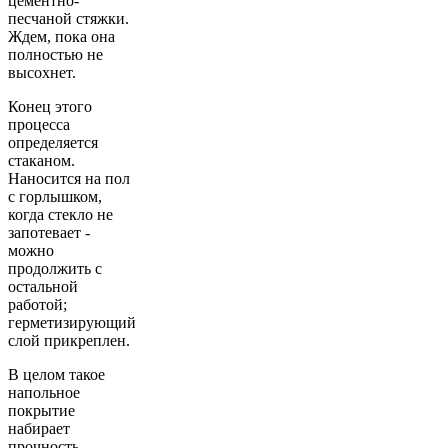
цементно-
песчаной стяжки.
Ждем, пока она
полностью не
высохнет.
Конец этого
процесса
определяется
стаканом.
Наносится на пол
с горлышком,
когда стекло не
запотевает -
можно
продолжить с
остальной
работой;
герметизирующий
слой прикреплен.
В целом такое
напольное
покрытие
набирает
прочность