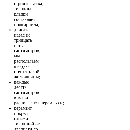
строительства,
толщина
кладки
составляет
полкирпича;
двигаясь
назад на
тридцать
пять
сантиметров,
мы
располагаем
вторую
стенку такой
же толщины;
каждые
десять
сантиметров
внутри
располагают перемычки;
керамзит
покрыт
слоями
толщиной от
двадцати до