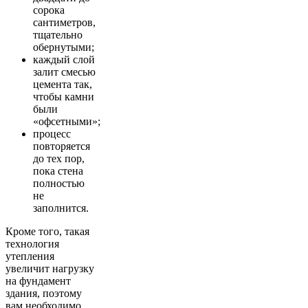
сорока
сантиметров,
тщательно
обернутыми;
каждый слой
залит смесью
цемента так,
чтобы камни
были
«офсетными»;
процесс
повторяется
до тех пор,
пока стена
полностью
не
заполнится.
Кроме того, такая
технология
утепления
увеличит нагрузку
на фундамент
здания, поэтому
вам необходимо